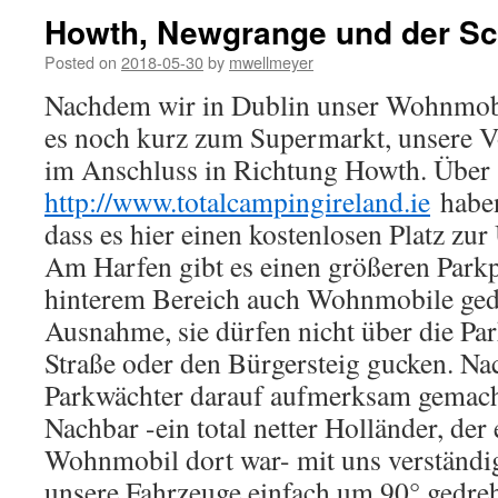
Howth, Newgrange und der Sc
Posted on
2018-05-30
by
mwellmeyer
Nachdem wir in Dublin unser Wohnmobi
es noch kurz zum Supermarkt, unsere Vo
im Anschluss in Richtung Howth. Über
http://www.totalcampingireland.ie
haben
dass es hier einen kostenlosen Platz zu
Am Harfen gibt es einen größeren Parkpl
hinterem Bereich auch Wohnmobile ged
Ausnahme, sie dürfen nicht über die Par
Straße oder den Bürgersteig gucken. N
Parkwächter darauf aufmerksam gemach 
Nachbar -ein total netter Holländer, der
Wohnmobil dort war- mit uns verständi
unsere Fahrzeuge einfach um 90° gedreh