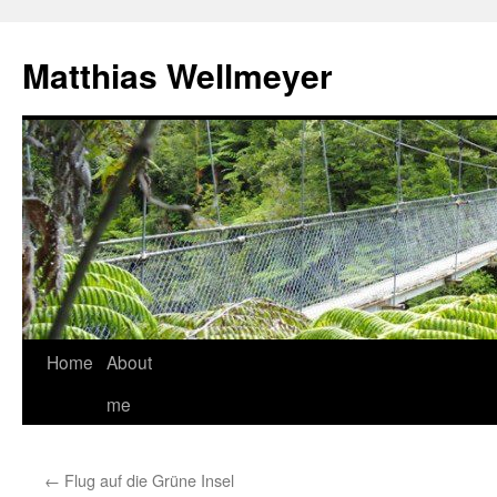
Matthias Wellmeyer
Skip
Home
About
to
me
content
←
Flug auf die Grüne Insel