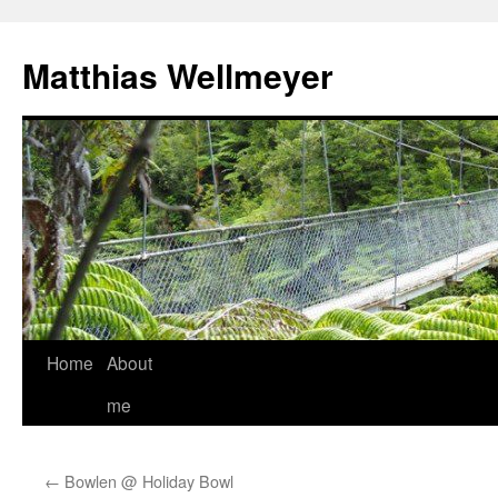
Matthias Wellmeyer
Skip
Home
About
to
me
content
←
Bowlen @ Holiday Bowl