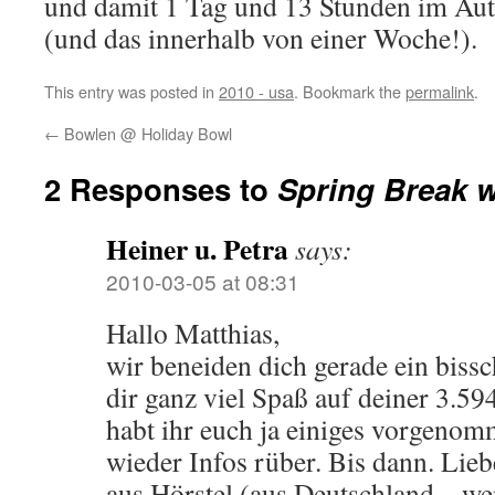
und damit 1 Tag und 13 Stunden im Au
(und das innerhalb von einer Woche!).
This entry was posted in
2010 - usa
. Bookmark the
permalink
.
←
Bowlen @ Holiday Bowl
2 Responses to
Spring Break
Heiner u. Petra
says:
2010-03-05 at 08:31
Hallo Matthias,
wir beneiden dich gerade ein bi
dir ganz viel Spaß auf deiner 3.
habt ihr euch ja einiges vorgenom
wieder Infos rüber. Bis dann. Lie
aus Hörstel (aus Deutschland – w