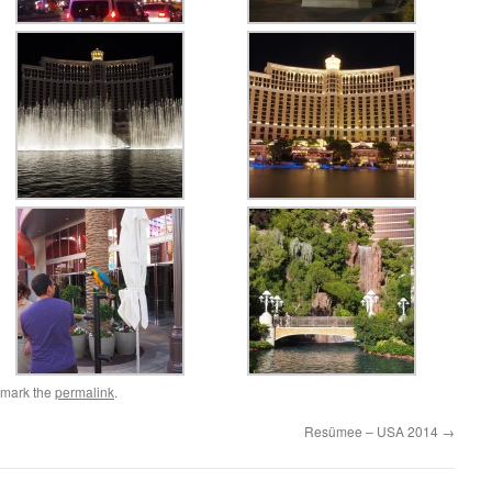
kmark the
permalink
.
Resümee – USA 2014
→