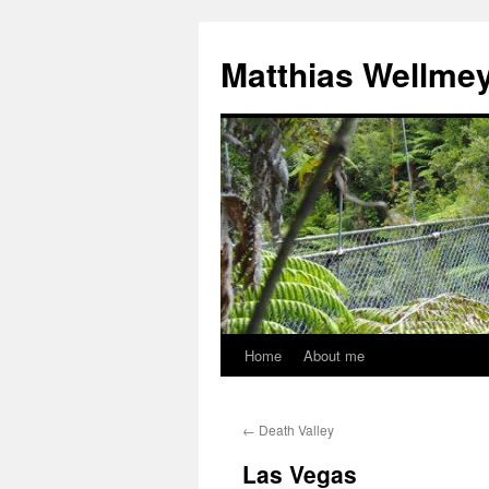
Matthias Wellme
Home
About me
Skip
to
←
Death Valley
content
Las Vegas