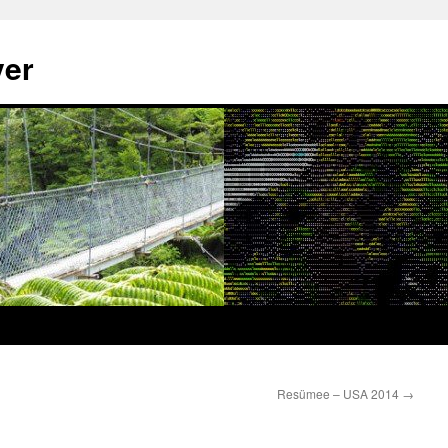
yer
Resümee – USA 2014
→