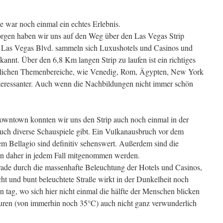
se war noch einmal ein echtes Erlebnis.
rgen haben wir uns auf den Weg über den Las Vegas Strip
 Las Vegas Blvd. sammeln sich Luxushotels und Casinos und
annt. Über den 6,8 Km langen Strip zu laufen ist ein richtiges
edlichen Themenbereiche, wie Venedig, Rom, Ägypten, New York
eressanter. Auch wenn die Nachbildungen nicht immer schön
wntown konnten wir uns den Strip auch noch einmal in der
uch diverse Schauspiele gibt. Ein Vulkanausbruch vor dem
em Bellagio sind definitiv sehenswert. Außerdem sind die
en daher in jedem Fall mitgenommen werden.
erade durch die massenhafte Beleuchtung der Hotels und Casinos,
ht und bunt beleuchtete Straße wirkt in der Dunkelheit noch
n tag, wo sich hier nicht einmal die hälfte der Menschen blicken
turen (von immerhin noch 35°C) auch nicht ganz verwunderlich