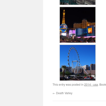
This entry was posted in
2014 - usa
. Boo
←
Death Valley